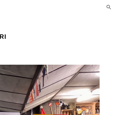
ion
RI